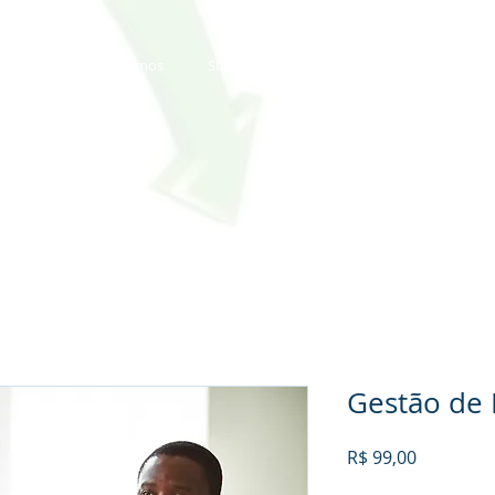
Quem Somos
SIMTECH - IPSEpro
Detalhamento dos
Gestão de 
Preço
R$ 99,00